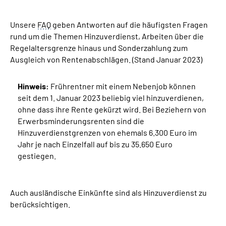
Unsere
Suche
FAQ
geben Antworten auf die häufigsten Fragen
rund um die Themen Hinzuverdienst, Arbeiten über die
Regelaltersgrenze hinaus und Sonderzahlung zum
Language
Ausgleich von Rentenabschlägen. (Stand Januar 2023)
Inhalte in Gebärdensprache (DGS)
Hinweis:
Frührentner mit einem Nebenjob können
seit dem 1. Januar 2023 beliebig viel hinzuverdienen,
Leichte Sprache
ohne dass ihre Rente gekürzt wird. Bei Beziehern von
Erwerbsminderungsrenten sind die
Hinzuverdienstgrenzen von ehemals 6.300 Euro im
Jahr je nach Einzelfall auf bis zu 35.650 Euro
Mein Kundenportal
gestiegen.
Auch ausländische Einkünfte sind als Hinzuverdienst zu
berücksichtigen.