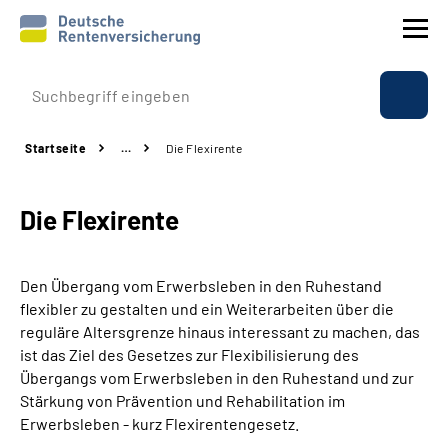
Prävention
Startseite
…
Die Flexirente
Reha
Die Flexirente
Rente
Beratung & Kontakt
Den Übergang vom Erwerbsleben in den Ruhestand
flexibler zu gestalten und ein Weiterarbeiten über die
Experten
reguläre Altersgrenze hinaus interessant zu machen, das
ist das Ziel des Gesetzes zur Flexibilisierung des
Übergangs vom Erwerbsleben in den Ruhestand und zur
Über uns & Presse
Stärkung von Prävention und Rehabilitation im
Erwerbsleben - kurz Flexirentengesetz.
Online-Services