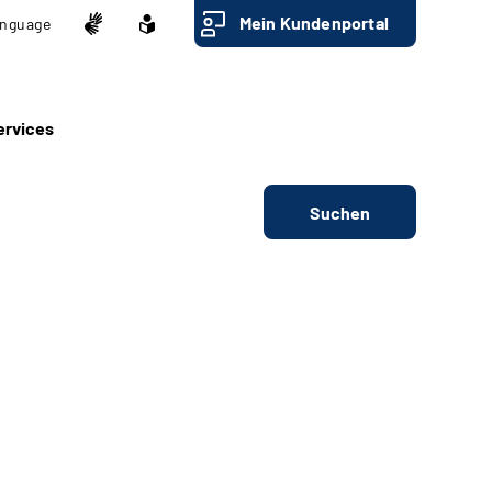
Mein Kundenportal
nguage
ervices
Suchen