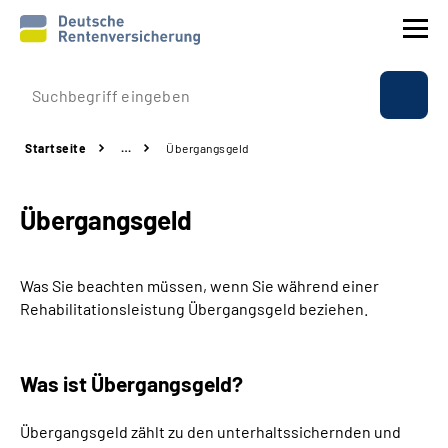
Prävention
Startseite
…
Übergangsgeld
Reha
Übergangsgeld
Rente
Beratung & Kontakt
Was Sie beachten müssen, wenn Sie während einer
Rehabilitationsleistung Übergangsgeld beziehen.
Experten
Was ist Übergangsgeld?
Über uns & Presse
Übergangsgeld zählt zu den unterhaltssichernden und
Online-Services