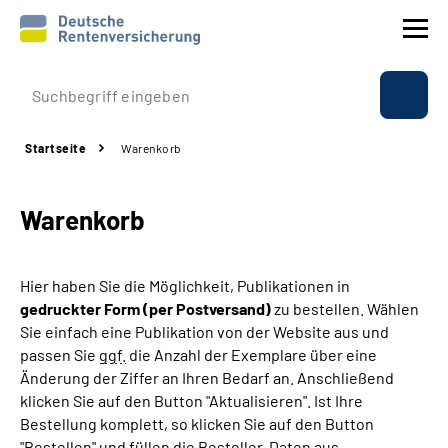
Prävention
Startseite
Warenkorb
Reha
Warenkorb
Rente
Beratung & Kontakt
Hier haben Sie die Möglichkeit, Publikationen in
gedruckter Form (per Postversand)
zu bestellen. Wählen
Experten
Sie einfach eine Publikation von der Website aus und
passen Sie
ggf.
die Anzahl der Exemplare über eine
Änderung der Ziffer an Ihren Bedarf an. Anschließend
Über uns & Presse
klicken Sie auf den Button "Aktualisieren". Ist Ihre
Bestellung komplett, so klicken Sie auf den Button
Online-Services
"Bestellen" und füllen die Besteller-Daten aus.