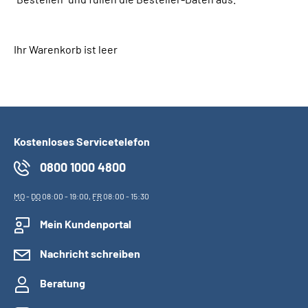
Suche
Ihr Warenkorb ist leer
Language
Inhalte in Gebärdensprache (DGS)
Kostenloses Servicetelefon
Leichte Sprache
0800 1000 4800
MO
-
DO
08:00 - 19:00,
FR
08:00 - 15:30
Mein Kundenportal
Mein Kundenportal
Nachricht schreiben
Beratung