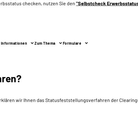
erbsstatus checken, nutzen Sie den
"Selbstcheck Erwerbsstatu
 Informationen
Zum Thema
Formulare
hren?
rklären wir Ihnen das Statusfeststellungsverfahren der Cleari