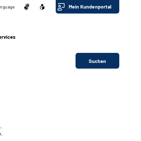
Mein Kundenportal
nguage
ervices
Suchen
,
n.