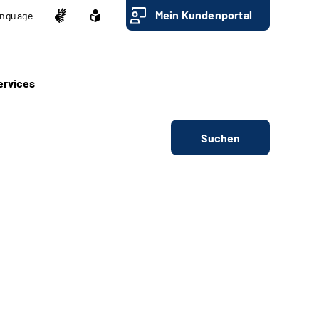
Mein Kundenportal
nguage
ervices
Suchen