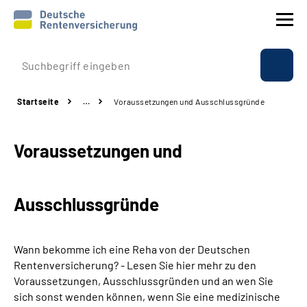
Prävention
Startseite
…
Voraussetzungen und Ausschlussgründe
Reha
Voraussetzungen und
Rente
Beratung & Kontakt
Ausschlussgründe
Experten
Wann bekomme ich eine Reha von der Deutschen
Über uns & Presse
Rentenversicherung? - Lesen Sie hier mehr zu den
Voraussetzungen, Ausschlussgründen und an wen Sie
sich sonst wenden können, wenn Sie eine medizinische
Online-Services