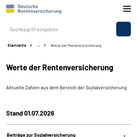
Prävention
Startseite
…
Werte der Rentenversicherung
Reha
Werte der Rentenversicherung
Rente
Beratung & Kontakt
Aktuelle Zahlen aus dem Bereich der Sozialversicherung
Experten
Stand 01.07.2026
Über uns & Presse
Beiträge zur Sozialversicherung
Online-Services