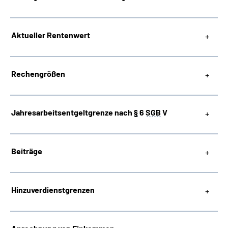
Suche
Aktueller Rentenwert
Language
Rechengrößen
Inhalte in Gebärdensprache (DGS)
Leichte Sprache
Jahresarbeitsentgeltgrenze nach
§
6
SGB
V
Beiträge
Mein Kundenportal
Hinzuverdienstgrenzen