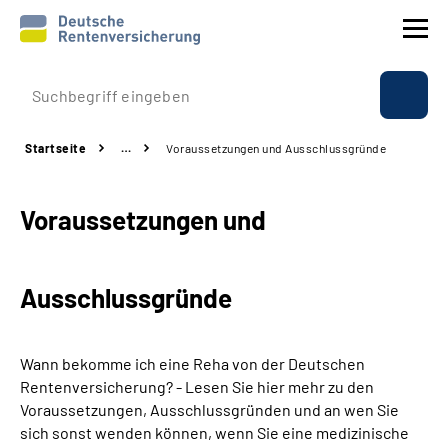
Prävention
Startseite
…
Voraussetzungen und Ausschlussgründe
Reha
Voraussetzungen und
Rente
Beratung & Kontakt
Ausschlussgründe
Experten
Wann bekomme ich eine Reha von der Deutschen
Über uns & Presse
Rentenversicherung? - Lesen Sie hier mehr zu den
Voraussetzungen, Ausschlussgründen und an wen Sie
sich sonst wenden können, wenn Sie eine medizinische
Online-Services