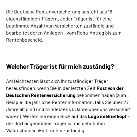
Die Deutsche Rentenversicherung besteht aus 16
Suche
eigenständigen Trägern. Jeder Träger ist für eine
bestimmte Anzahl von Versicherten zuständig und
Language
bearbeitet deren Anliegen - vom Reha-Antrag bis zum
Rentenbescheid.
Inhalte in Gebärdensprache (DGS)
Leichte Sprache
Welcher Träger ist für mich zuständig?
Am leichtesten lässt sich Ihr zuständiger Träger
herausfinden, wenn Sie in der letzten Zeit
Post von der
Mein Kundenportal
Deutschen Rentenversicherung
bekommen haben (zum
Beispiel die jährliche Renteninformation, falls Sie über 27
Jahre alt sind und mindestens 5 Jahre über uns versichert
waren). Werfen Sie einen Blick auf das
Logo im Briefkopf
-
der dort angegebene Träger ist mit sehr hoher
Wahrscheinlichkeit für Sie zuständig.