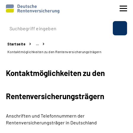
Prävention
Startseite
…
Reha
Kontaktmöglichkeiten zu den Rentenversicherungsträgern
Rente
Kontaktmöglichkeiten zu den
Beratung & Kontakt
Rentenversicherungsträgern
Experten
Über uns & Presse
Anschriften und Telefonnummern
der
Rentenversicherungsträger in Deutschland
Online-Services