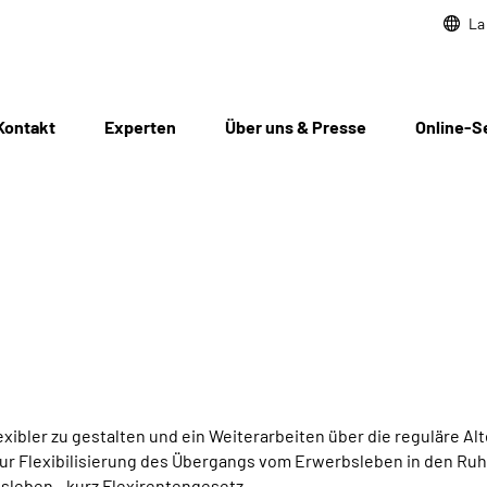
La
Kontakt
Experten
Über uns & Presse
Online-S
bler zu gestalten und ein Weiterarbeiten über die reguläre Al
 zur Flexibilisierung des Übergangs vom Erwerbsleben in den Ru
sleben - kurz Flexirentengesetz.