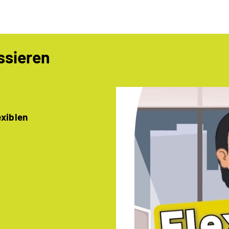
ssieren
exiblen