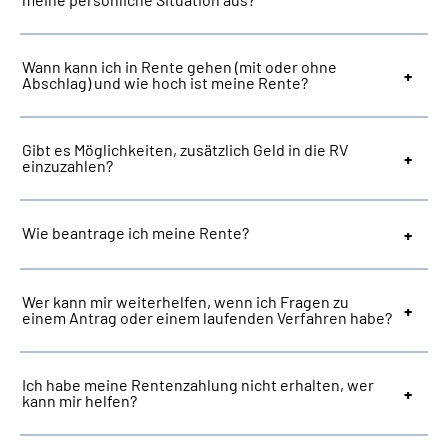
Suche
Wann kann ich in Rente gehen (mit oder ohne
Abschlag) und wie hoch ist meine Rente?
Language
Gibt es Möglichkeiten, zusätzlich Geld in die RV
Inhalte in Gebärdensprache (DGS)
einzuzahlen?
Leichte Sprache
Wie beantrage ich meine Rente?
Mein Kundenportal
Wer kann mir weiterhelfen, wenn ich Fragen zu
einem Antrag oder einem laufenden Verfahren habe?
Ich habe meine Rentenzahlung nicht erhalten, wer
kann mir helfen?