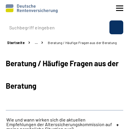
Prävention
Startseite
…
Beratung / Häufige Fragen aus der Beratung
Reha
Beratung / Häufige Fragen aus der
Rente
Beratung & Kontakt
Beratung
Experten
Über uns & Presse
Wie und wann wirken sich die aktuellen
Empfehlungen der Alterssicherungskommission auf
Online-Services
meine persönliche Situation aus?