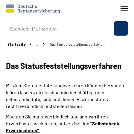
Prävention
Startseite
…
Das Statusfeststellungs­verfahren
Reha
Das Statusfeststellungs­verfahren
Rente
Beratung & Kontakt
Mit dem Statusfeststellungsverfahren können Personen
klären lassen, ob sie abhängig beschäftigt oder
Experten
selbständig tätig sind und diesen Erwerbsstatus
rechtsverbindlich feststellen lassen.
Über uns & Presse
Möchten Sie nur unverbindlich und anonym Ihren
Erwerbsstatus checken, nutzen Sie den
"Selbstcheck
Erwerbsstatus"
.
Online-Services