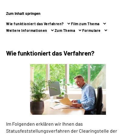
Zum Inhalt springen
Suche
Wie funktioniert das Verfahren?
Film zum Thema
Language
Weitere Informationen
Zum Thema
Formulare
Inhalte in Gebärdensprache (DGS)
Wie funktioniert das Verfahren?
Leichte Sprache
Mein Kundenportal
Im Folgenden erklären wir Ihnen das
Statusfeststellungsverfahren der Clearingstelle der