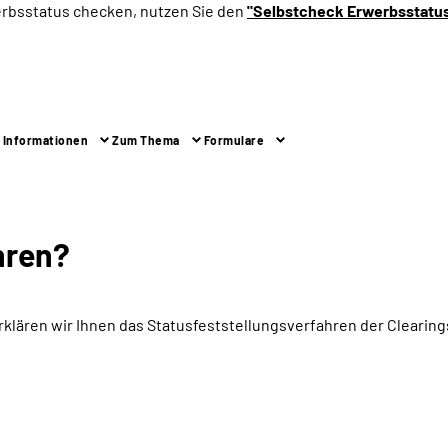
erbsstatus checken, nutzen Sie den
"Selbstcheck Erwerbsstatu
 Informationen
Zum Thema
Formulare
hren?
rklären wir Ihnen das Statusfeststellungsverfahren der Cleari