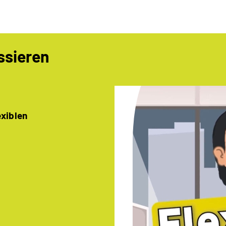
ssieren
exiblen