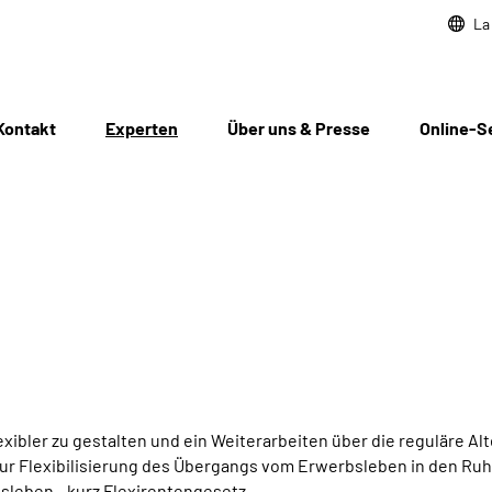
La
Kontakt
Experten
Über uns & Presse
Online-S
bler zu gestalten und ein Weiterarbeiten über die reguläre Al
 zur Flexibilisierung des Übergangs vom Erwerbsleben in den Ru
sleben - kurz Flexirentengesetz.