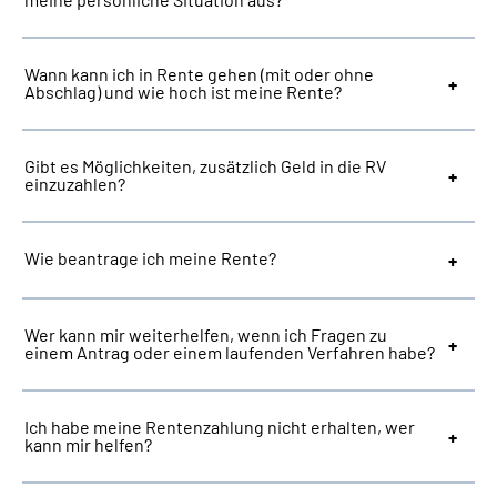
Suche
Wann kann ich in Rente gehen (mit oder ohne
Abschlag) und wie hoch ist meine Rente?
Language
Gibt es Möglichkeiten, zusätzlich Geld in die RV
Inhalte in Gebärdensprache (DGS)
einzuzahlen?
Leichte Sprache
Wie beantrage ich meine Rente?
Mein Kundenportal
Wer kann mir weiterhelfen, wenn ich Fragen zu
einem Antrag oder einem laufenden Verfahren habe?
Ich habe meine Rentenzahlung nicht erhalten, wer
kann mir helfen?