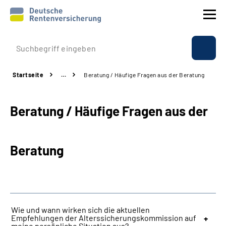
Prävention
Startseite
…
Beratung / Häufige Fragen aus der Beratung
Reha
Beratung / Häufige Fragen aus der
Rente
Beratung & Kontakt
Beratung
Experten
Über uns & Presse
Wie und wann wirken sich die aktuellen
Empfehlungen der Alterssicherungskommission auf
Online-Services
meine persönliche Situation aus?