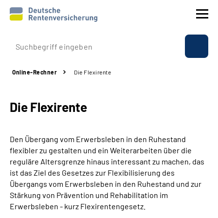
Prävention
Online-Rechner
Die Flexirente
Reha
Die Flexirente
Rente
Beratung & Kontakt
Den Übergang vom Erwerbsleben in den Ruhestand
flexibler zu gestalten und ein Weiterarbeiten über die
Experten
reguläre Altersgrenze hinaus interessant zu machen, das
ist das Ziel des Gesetzes zur Flexibilisierung des
Übergangs vom Erwerbsleben in den Ruhestand und zur
Über uns & Presse
Stärkung von Prävention und Rehabilitation im
Erwerbsleben - kurz Flexirentengesetz.
Online-Services