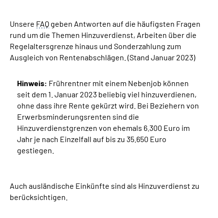
Unsere
Suche
FAQ
geben Antworten auf die häufigsten Fragen
rund um die Themen Hinzuverdienst, Arbeiten über die
Regelaltersgrenze hinaus und Sonderzahlung zum
Language
Ausgleich von Rentenabschlägen. (Stand Januar 2023)
Inhalte in Gebärdensprache (DGS)
Hinweis:
Frührentner mit einem Nebenjob können
seit dem 1. Januar 2023 beliebig viel hinzuverdienen,
Leichte Sprache
ohne dass ihre Rente gekürzt wird. Bei Beziehern von
Erwerbsminderungsrenten sind die
Hinzuverdienstgrenzen von ehemals 6.300 Euro im
Jahr je nach Einzelfall auf bis zu 35.650 Euro
Mein Kundenportal
gestiegen.
Auch ausländische Einkünfte sind als Hinzuverdienst zu
berücksichtigen.