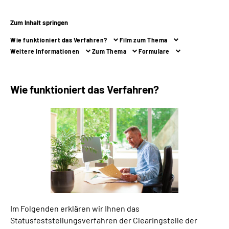
Zum Inhalt springen
Suche
Wie funktioniert das Verfahren?
Film zum Thema
Language
Weitere Informationen
Zum Thema
Formulare
Inhalte in Gebärdensprache (DGS)
Wie funktioniert das Verfahren?
Leichte Sprache
Mein Kundenportal
Im Folgenden erklären wir Ihnen das
Statusfeststellungsverfahren der Clearingstelle der