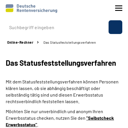
Prävention
Online-Rechner
Das Statusfeststellungs­verfahren
Reha
Das Statusfeststellungs­verfahren
Rente
Beratung & Kontakt
Mit dem Statusfeststellungsverfahren können Personen
klären lassen, ob sie abhängig beschäftigt oder
Experten
selbständig tätig sind und diesen Erwerbsstatus
rechtsverbindlich feststellen lassen.
Über uns & Presse
Möchten Sie nur unverbindlich und anonym Ihren
Erwerbsstatus checken, nutzen Sie den
"Selbstcheck
Erwerbsstatus"
.
Online-Services