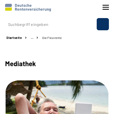
Prävention
Startseite
…
Die Flexirente
Reha
Rente
Mediathek
Beratung & Kontakt
Experten
Über uns & Presse
Online-Services