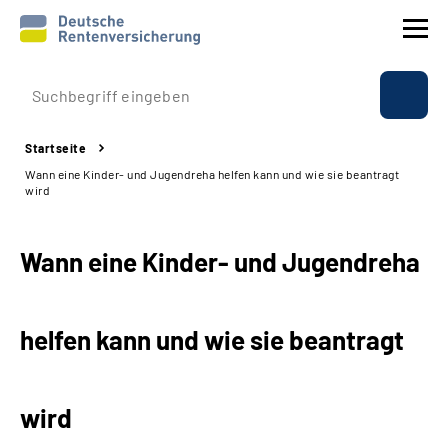
Prävention
Startseite
Reha
Wann eine Kinder- und Jugendreha helfen kann und wie sie beantragt
wird
Rente
Wann eine Kinder- und Jugendreha
Beratung & Kontakt
Experten
helfen kann und wie sie beantragt
Über uns & Presse
wird
Online-Services