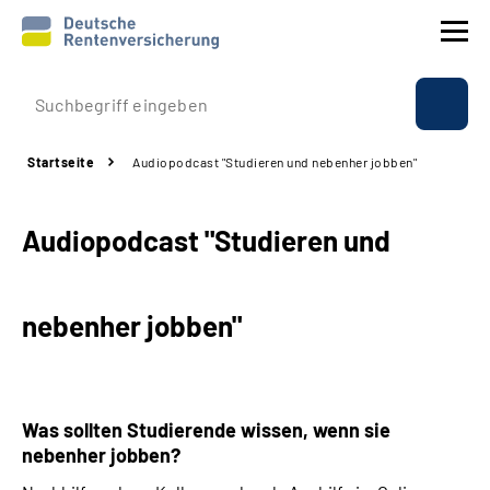
Prävention
Startseite
Audiopodcast "Studieren und nebenher jobben"
Reha
Audiopodcast "Studieren und
Rente
Beratung & Kontakt
nebenher jobben"
Experten
Über uns & Presse
Was sollten Studierende wissen, wenn sie
nebenher jobben?
Online-Services