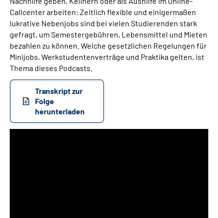
Nachhilfe geben, Kellnern oder als Aushilfe im Online-
Callcenter arbeiten: Zeitlich flexible und einigermaßen
lukrative Nebenjobs sind bei vielen Studierenden stark
Suche
gefragt, um Semestergebühren, Lebensmittel und Mieten
bezahlen zu können. Welche gesetzlichen Regelungen für
Language
Minijobs, Werkstudentenverträge und Praktika gelten, ist
Thema dieses Podcasts.
Inhalte in Gebärdensprache (DGS)
Transkript zur
Leichte Sprache
Folge
herunterladen
Audio-
Player
Mein Kundenportal