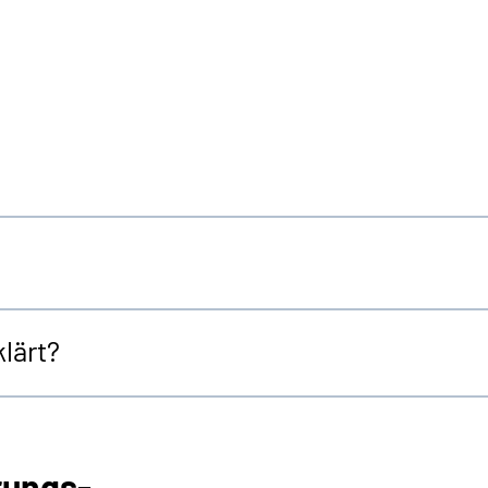
lärt?
rungs-