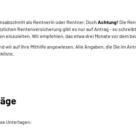
ensabschnitt als Rentnerin oder Rentner. Doch
Achtung!
Die Ren
tzlichen Rentenversicherung gibt es nur auf Antrag - so schreib
en einzuleiten. Wir empfehlen, das etwa drei Monate vor dem b
nd wir auf Ihre Mithilfe angewiesen. Alle Angaben, die Sie im An
kliste.
räge
se Unterlagen: