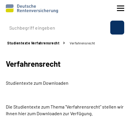
Prävention
Studientexte Verfahrensrecht
Verfahrensrecht
Reha
Verfahrensrecht
Rente
Beratung & Kontakt
Studientexte zum Downloaden
Experten
Die Studientexte zum Thema "Verfahrensrecht" stellen wir
Über uns & Presse
Ihnen hier zum Downloaden zur Verfügung.
Online-Services