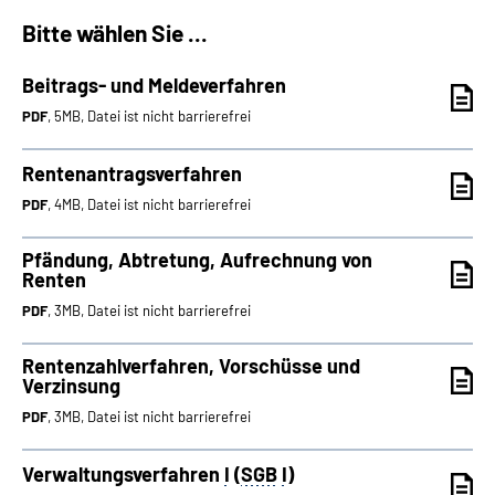
Bitte wählen Sie ...
Suche
Beitrags- und Meldeverfahren
Language
PDF
, 5MB, Datei ist nicht barrierefrei
Inhalte in Gebärdensprache (DGS)
Rentenantragsverfahren
PDF
, 4MB, Datei ist nicht barrierefrei
Leichte Sprache
Pfändung, Abtretung, Aufrechnung von
Renten
PDF
, 3MB, Datei ist nicht barrierefrei
Mein Kundenportal
Rentenzahlverfahren, Vorschüsse und
Verzinsung
PDF
, 3MB, Datei ist nicht barrierefrei
Verwaltungsverfahren
I
(
SGB
I
)