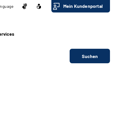
Mein Kundenportal
nguage
ervices
Suchen