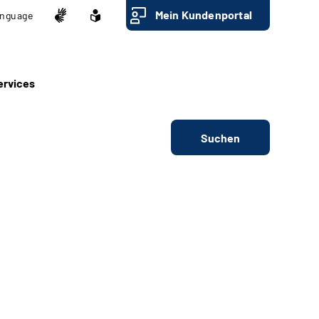
Mein Kundenportal
nguage
ervices
Suchen