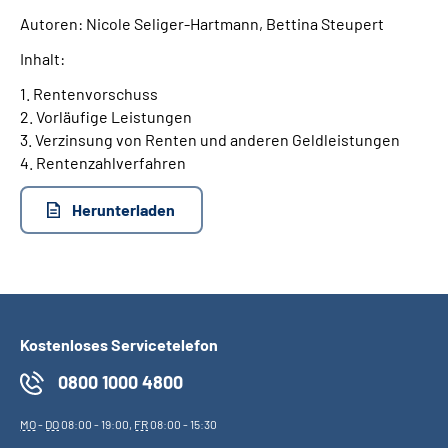
Autoren: Nicole Seliger-Hartmann, Bettina Steupert
Suche
Inhalt:
1. Rentenvorschuss
Language
2. Vorläufige Leistungen
3. Verzinsung von Renten und anderen Geldleistungen
Inhalte in Gebärdensprache (DGS)
4. Rentenzahlverfahren
Leichte Sprache
Herunterladen
Mein Kundenportal
Kostenloses Servicetelefon
0800 1000 4800
MO
-
DO
08:00 - 19:00,
FR
08:00 - 15:30