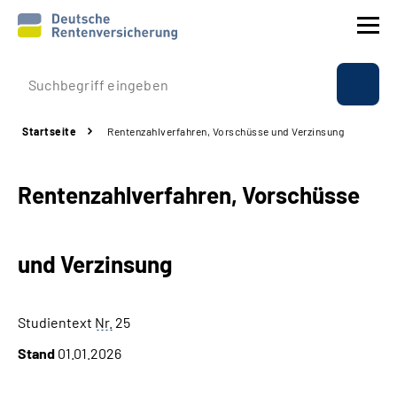
Prävention
Startseite
Rentenzahlverfahren, Vorschüsse und Verzinsung
Reha
Rentenzahlverfahren, Vorschüsse
Rente
Beratung & Kontakt
und Verzinsung
Experten
Studientext
Nr.
25
Über uns & Presse
Stand
01.01.2026
Online-Services