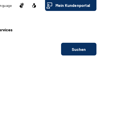
Mein Kundenportal
nguage
ervices
Suchen