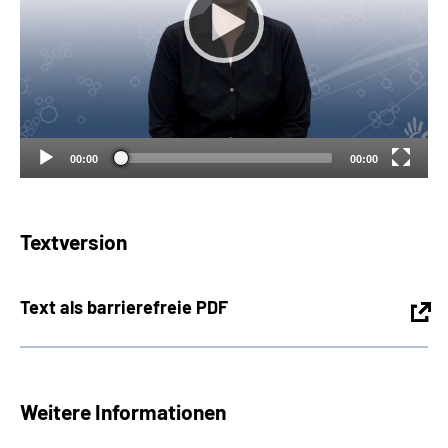
Suche
Language
Inhalte in Gebärdensprache (DGS)
00:00
00:00
Leichte Sprache
Textversion
Mein Kundenportal
Text als barrierefreie PDF
Weitere Informationen