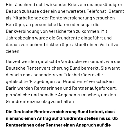
Ein täuschend echt wirkender Brief, ein unangekündigter
Besuch zuhause oder ein unerwartetes Telefonat: Getarnt
Suche
als Mitarbeitende der Rentenversicherung versuchen
Betrüger, an persönliche Daten oder sogar die
Language
Bankverbindung von Versicherten zu kommen. Mit
Jahresbeginn wurde die Grundrente eingeführt und
daraus versuchen Trickbetrüger aktuell einen Vorteil zu
Inhalte in Gebärdensprache (DGS)
ziehen.
Leichte Sprache
Derzeit werden gefälschte Vordrucke versendet, wie die
Deutsche Rentenversicherung Bund bemerkt. Sie warnt
deshalb ganz besonders vor Trickbetrügern, die
gefälschte "Fragebögen zur Grundrente" verschicken.
Mein Kundenportal
Darin werden Rentnerinnen und Rentner aufgefordert,
persönliche und sensible Angaben zu machen, um den
Grundrentenzuschlag zu erhalten.
Die Deutsche Rentenversicherung Bund betont, dass
niemand einen Antrag auf Grundrente stellen muss. Ob
Rentnerinnen oder Rentner einen Anspruch auf die