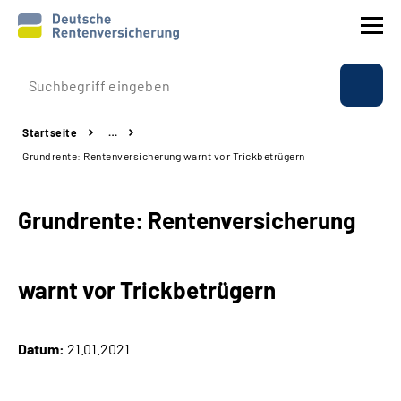
Prävention
Startseite
…
Reha
Grundrente: Rentenversicherung warnt vor Trickbetrügern
Rente
Grundrente: Rentenversicherung
Beratung & Kontakt
warnt vor Trickbetrügern
Experten
Über uns & Presse
Datum:
21.01.2021
Online-Services