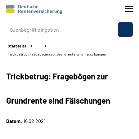
Prävention
Startseite
…
Reha
Trickbetrug: Fragebögen zur Grundrente sind Fälschungen
Rente
Trickbetrug: Fragebögen zur
Beratung & Kontakt
Grundrente sind Fälschungen
Experten
Über uns & Presse
Datum:
16.02.2021
Online-Services