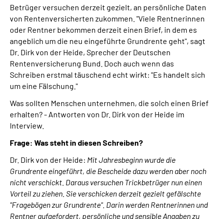
Betrüger versuchen derzeit gezielt, an persönliche Daten
von Rentenversicherten zukommen. "Viele Rentnerinnen
Suche
oder Rentner bekommen derzeit einen Brief, in dem es
angeblich um die neu eingeführte Grundrente geht", sagt
Language
Dr. Dirk von der Heide, Sprecher der Deutschen
Rentenversicherung Bund. Doch auch wenn das
Schreiben erstmal täuschend echt wirkt: "Es handelt sich
Inhalte in Gebärdensprache (DGS)
um eine Fälschung."
Leichte Sprache
Was sollten Menschen unternehmen, die solch einen Brief
erhalten? - Antworten von Dr. Dirk von der Heide im
Interview.
Frage: Was steht in diesen Schreiben?
Mein Kundenportal
Dr. Dirk von der Heide:
Mit Jahresbeginn wurde die
Grundrente eingeführt, die Bescheide dazu werden aber noch
nicht verschickt. Daraus versuchen Trickbetrüger nun einen
Vorteil zu ziehen. Sie verschicken derzeit gezielt gefälschte
"Fragebögen zur Grundrente". Darin werden Rentnerinnen und
Rentner aufgefordert, persönliche und sensible Angaben zu