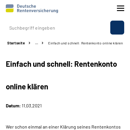
Prävention
Startseite
…
Einfach und schnell: Rentenkonto online klären
Reha
Einfach und schnell: Rentenkonto
Rente
Beratung & Kontakt
online klären
Experten
Datum:
11.03.2021
Über uns & Presse
Wer schon einmal an einer Klärung seines Rentenkontos
Online-Services