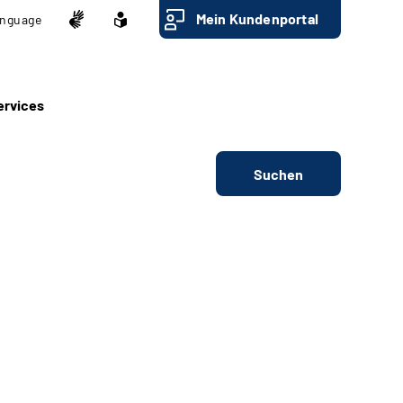
Mein Kundenportal
nguage
ervices
Suchen