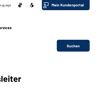
Mein Kundenportal
nguage
ervices
Suchen
leiter