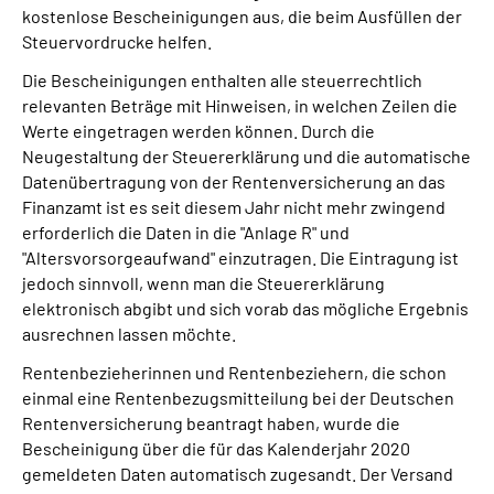
kostenlose Bescheinigungen aus, die beim Ausfüllen der
Steuervordrucke helfen.
Suche
Die Bescheinigungen enthalten alle steuerrechtlich
relevanten Beträge mit Hinweisen, in welchen Zeilen die
Language
Werte eingetragen werden können. Durch die
Neugestaltung der Steuererklärung und die automatische
Inhalte in Gebärdensprache (DGS)
Datenübertragung von der Rentenversicherung an das
Finanzamt ist es seit diesem Jahr nicht mehr zwingend
Leichte Sprache
erforderlich die Daten in die "Anlage R" und
"Altersvorsorgeaufwand" einzutragen. Die Eintragung ist
jedoch sinnvoll, wenn man die Steuererklärung
elektronisch abgibt und sich vorab das mögliche Ergebnis
Mein Kundenportal
ausrechnen lassen möchte.
Rentenbezieherinnen und Rentenbeziehern, die schon
einmal eine Rentenbezugsmitteilung bei der Deutschen
Rentenversicherung beantragt haben, wurde die
Bescheinigung über die für das Kalenderjahr 2020
gemeldeten Daten automatisch zugesandt. Der Versand