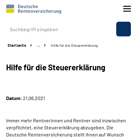
Prävention
Startseite
…
Hilfe für die Steuererklärung
Reha
Hilfe für die Steuererklärung
Rente
Beratung & Kontakt
Datum:
21.06.2021
Experten
Über uns & Presse
Immer mehr Rentnerinnen und Rentner sind inzwischen
verpflichtet, eine Steuererklärung abzugeben. Die
Deutsche Rentenversicherung stellt ihnen auf Wunsch
Online-Services