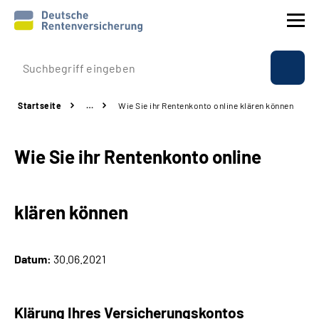
Prävention
Startseite
…
Wie Sie ihr Rentenkonto online klären können
Reha
Wie Sie ihr Rentenkonto online
Rente
Beratung & Kontakt
klären können
Experten
Datum:
30.06.2021
Über uns & Presse
Klärung Ihres Versicherungskontos
Online-Services