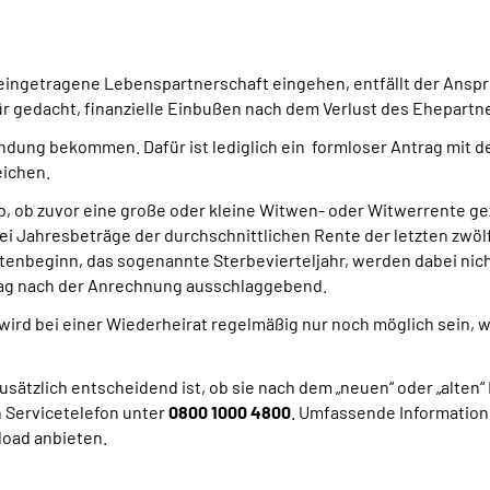
eingetragene Lebenspartnerschaft eingehen, entfällt der Anspr
r gedacht, finanzielle Einbußen nach dem Verlust des Ehepartn
indung bekommen. Dafür ist lediglich ein formloser Antrag mit
eichen.
, ob zuvor eine große oder kleine Witwen- oder Witwerrente ge
i Jahresbeträge der durchschnittlichen Rente der letzten zwö
tenbeginn, das sogenannte Sterbevierteljahr, werden dabei nich
ag nach der Anrechnung ausschlaggebend.
ird bei einer Wiederheirat regelmäßig nur noch möglich sein, 
ätzlich entscheidend ist, ob sie nach dem „neuen“ oder „alten“ 
Servicetelefon unter
0800 1000 4800
. Umfassende Information
load anbieten.