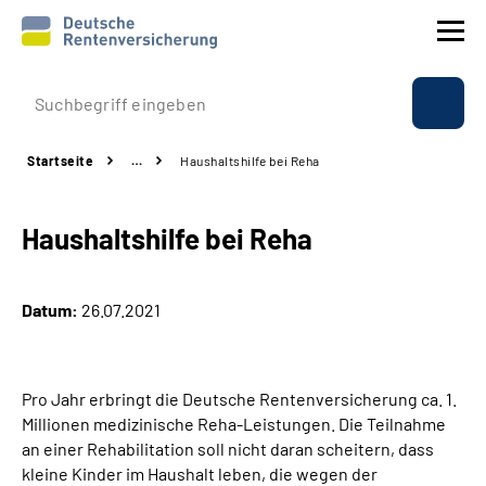
Prävention
Startseite
…
Haushaltshilfe bei Reha
Reha
Haushaltshilfe bei Reha
Rente
Beratung & Kontakt
Datum:
26.07.2021
Experten
Pro Jahr erbringt die Deutsche Rentenversicherung ca. 1.
Über uns & Presse
Millionen medizinische Reha-Leistungen. Die Teilnahme
an einer Rehabilitation soll nicht daran scheitern, dass
kleine Kinder im Haushalt leben, die wegen der
Online-Services