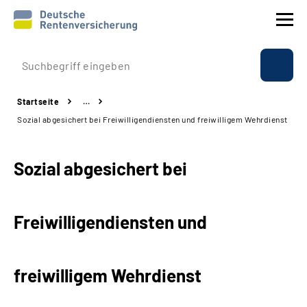
Prävention
Startseite
…
Reha
Sozial abgesichert bei Freiwilligendiensten und freiwilligem Wehrdienst
Rente
Sozial abgesichert bei
Beratung & Kontakt
Freiwilligendiensten und
Experten
Über uns & Presse
freiwilligem Wehrdienst
Online-Services