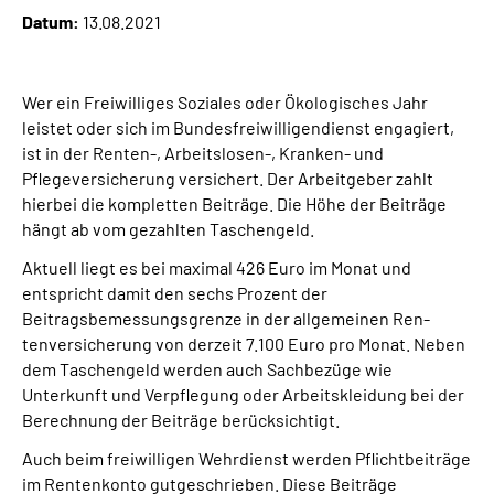
Datum:
13.08.2021
Suche
Wer ein Freiwilliges Soziales oder Ökologisches Jahr
Language
leistet oder sich im Bundesfreiwilligendienst engagiert,
ist in der Renten-, Arbeitslosen-, Kranken- und
Inhalte in Gebärdensprache (DGS)
Pflegeversicherung versichert. Der Arbeitgeber zahlt
hierbei die kompletten Beiträge. Die Höhe der Beiträge
hängt ab vom gezahlten Taschengeld.
Leichte Sprache
Aktuell liegt es bei maximal 426 Euro im Monat und
entspricht damit den sechs Prozent der
Beitragsbemessungsgrenze in der allgemeinen Ren­
Mein Kundenportal
tenversicherung von derzeit 7.100 Euro pro Monat. Neben
dem Taschengeld werden auch Sachbezüge wie
Unterkunft und Verpflegung oder Arbeitskleidung bei der
Berechnung der Beiträge berücksichtigt.
Auch beim freiwilligen Wehrdienst werden Pflichtbeiträge
im Rentenkonto gutgeschrieben. Diese Beiträge