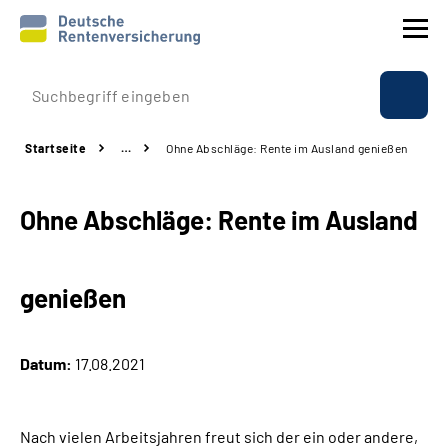
Prävention
Startseite
…
Ohne Abschläge: Rente im Ausland genießen
Reha
Ohne Abschläge: Rente im Ausland
Rente
Beratung & Kontakt
genießen
Experten
Datum:
17.08.2021
Über uns & Presse
Nach vielen Arbeitsjahren freut sich der ein oder andere,
Online-Services