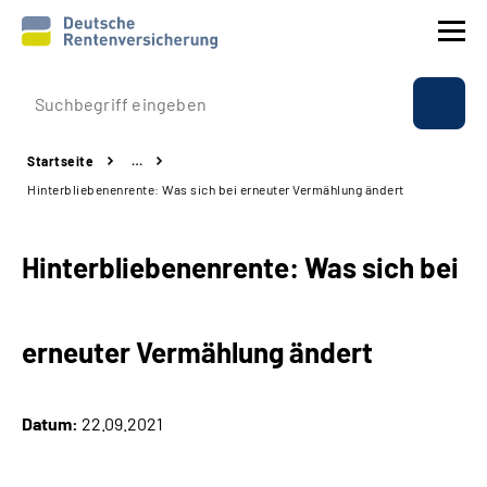
Prävention
Startseite
…
Reha
Hinterbliebenenrente: Was sich bei erneuter Vermählung ändert
Rente
Hinterbliebenenrente: Was sich bei
Beratung & Kontakt
erneuter Vermählung ändert
Experten
Über uns & Presse
Datum:
22.09.2021
Online-Services