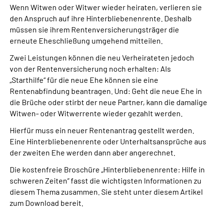
Wenn Witwen oder Witwer wieder heiraten, verlieren sie
den Anspruch auf ihre Hinterbliebenenrente. Deshalb
Suche
müssen sie ihrem Rentenversicherungsträger die
erneute Eheschließung umgehend mitteilen.
Language
Zwei Leistungen können die neu Verheirateten jedoch
von der Rentenversicherung noch erhalten: Als
Inhalte in Gebärdensprache (DGS)
„Starthilfe“ für die neue Ehe können sie eine
Rentenabfindung beantragen. Und: Geht die neue Ehe in
Leichte Sprache
die Brüche oder stirbt der neue Partner, kann die damalige
Witwen- oder Witwerrente wieder gezahlt werden.
Hierfür muss ein neuer Rentenantrag gestellt werden.
Eine Hinterbliebenenrente oder Unterhaltsansprüche aus
Mein Kundenportal
der zweiten Ehe werden dann aber angerechnet.
Die kostenfreie Broschüre „Hinterbliebenenrente: Hilfe in
schweren Zeiten“ fasst die wichtigsten Informationen zu
diesem Thema zusammen. Sie steht unter diesem Artikel
zum Download bereit.