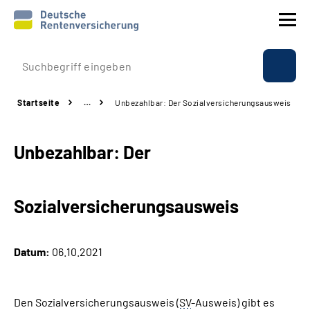
Prävention
Startseite
…
Unbezahlbar: Der Sozialversicherungsausweis
Reha
Unbezahlbar: Der
Rente
Beratung & Kontakt
Sozialversicherungsausweis
Experten
Datum:
06.10.2021
Über uns & Presse
Den Sozialversicherungsausweis (
SV
-Ausweis) gibt es
Online-Services