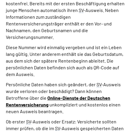
kostenfrei. Bereits mit der ersten Beschäftigung erhalten
junge Menschen automatisch ihren
SV
-Ausweis. Neben
Suche
Informationen zum zuständigen
Rentenversicherungsträger enthält er den Vor- und
Language
Nachnamen, den Geburtsnamen und die
Versicherungsnummer.
Inhalte in Gebärdensprache (DGS)
Diese Nummer wird einmalig vergeben und ist ein Leben
lang gültig. Unter anderem enthält sie das Geburtsdatum,
aus dem sich der spätere Rentenbeginn ableitet. Die
Leichte Sprache
persönlichen Daten befinden sich auch als QR-Code auf
dem Ausweis.
Persönliche Daten haben sich geändert, der
SV
-Ausweis
Mein Kundenportal
wurde verloren oder beschädigt? Dann können
Betroffene über die
Online-Dienste der Deutschen
Rentenversicherung
unkompliziert und kostenlos einen
neuen Ausweis beantragen.
Ob erster
SV
-Ausweis oder Ersatz: Versicherte sollten
immer prüfen, ob die im
SV
-Ausweis gespeicherten Daten