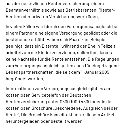
aus der gesetzlichen Rentenversicherung, einem
Beamtenverhältnis sowie aus Betriebsrenten, Riester-
Suche
Renten oder privaten Versicherungsverträgen.
In vielen Fällen wird durch den Versorgungsausgleich bei
Language
einem Partner eine eigene Versorgung gebildet oder die
bestehende erhöht. Haben sich Paare zum Beispiel
Inhalte in Gebärdensprache (DGS)
geeinigt, dass ein Elternteil während der Ehe in Teilzeit
arbeitet, um die Kinder zu erziehen, sollen ihm daraus
keine Nachteile für die Rente entstehen. Die Regelungen
Leichte Sprache
zum Versorgungsausgleich gelten auch für eingetragene
Lebenspartnerschaften, die seit dem 1. Januar 2005
begründet wurden.
Mein Kundenportal
Informationen zum Versorgungsausgleich gibt es am
kostenlosen Servicetelefon der Deutschen
Rentenversicherung unter 0800 1000 4800 oder in der
kostenlosen Broschüre „Geschiedene: Ausgleich bei der
Rente“. Die Broschüre kann direkt unter diesem Artikel
heruntergeladen oder bestellt werden.