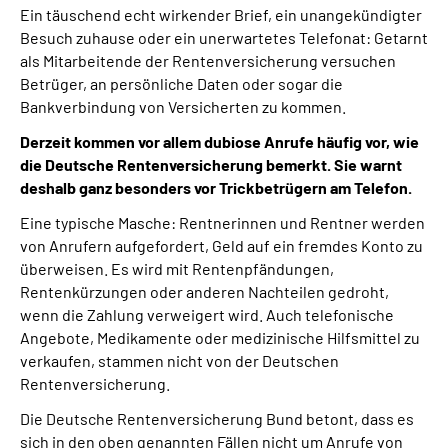
Ein täuschend echt wirkender Brief, ein unangekündigter
Besuch zuhause oder ein unerwartetes Telefonat: Getarnt
Suche
als Mitarbeitende der Rentenversicherung versuchen
Betrüger, an persönliche Daten oder sogar die
Language
Bankverbindung von Versicherten zu kommen.
Derzeit kommen vor allem dubiose Anrufe häufig vor, wie
Inhalte in Gebärdensprache (DGS)
die Deutsche Rentenversicherung bemerkt. Sie warnt
deshalb ganz besonders vor Trickbetrügern am Telefon.
Leichte Sprache
Eine typische Masche: Rentnerinnen und Rentner werden
von Anrufern aufgefordert, Geld auf ein fremdes Konto zu
überweisen. Es wird mit Rentenpfändungen,
Rentenkürzungen oder anderen Nachteilen gedroht,
Mein Kundenportal
wenn die Zahlung verweigert wird. Auch telefonische
Angebote, Medikamente oder medizinische Hilfsmittel zu
verkaufen, stammen nicht von der Deutschen
Rentenversicherung.
Die Deutsche Rentenversicherung Bund betont, dass es
sich in den oben genannten Fällen nicht um Anrufe von