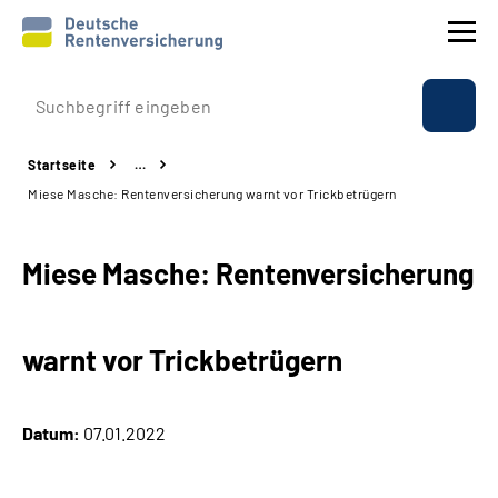
Prävention
Startseite
…
Reha
Miese Masche: Rentenversicherung warnt vor Trickbetrügern
Rente
Miese Masche: Rentenversicherung
Beratung & Kontakt
warnt vor Trickbetrügern
Experten
Über uns & Presse
Datum:
07.01.2022
Online-Services