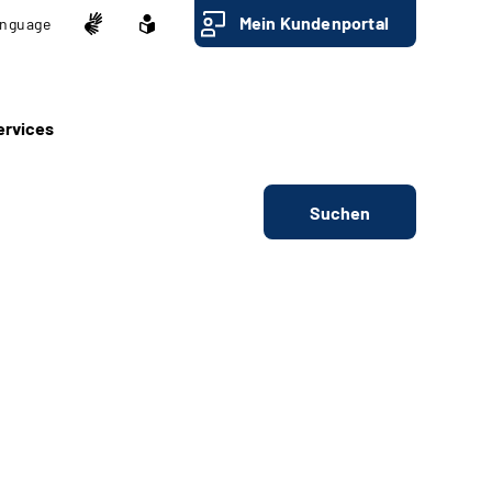
Mein Kundenportal
nguage
ervices
Suchen