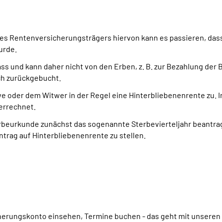
s Rentenversicherungsträgers hiervon kann es passieren, dass 
urde.
lass und kann daher nicht von den Erben, z. B. zur Bezahlung d
ch zurückgebucht.
we oder dem Witwer in der Regel eine Hinterbliebenenrente zu. I
errechnet.
rbeurkunde zunächst das sogenannte Sterbevierteljahr beantrag
ntrag auf Hinterbliebenenrente zu stellen.
cherungskonto einsehen, Termine buchen - das geht mit unseren