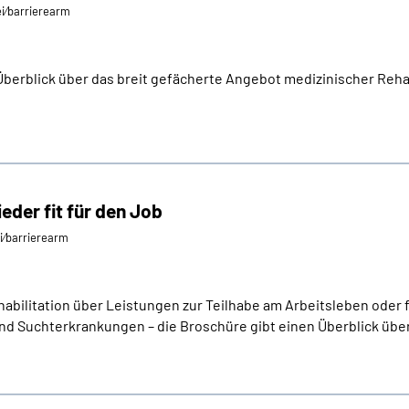
ei⁄barrierearm
Überblick über das breit gefächerte Angebot medizinischer Reha
ieder fit für den Job
ei⁄barrierearm
abilitation über Leistungen zur Teilhabe am Arbeitsleben oder f
d Suchterkrankungen – die Broschüre gibt einen Überblick üb