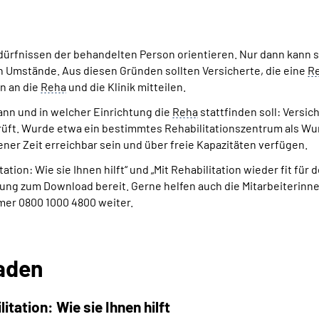
dürfnissen der behandelten Person orientieren. Nur dann kann si
n Umstände. Aus diesen Gründen sollten Versicherte, die eine
R
n an die
Reha
und die Klinik mitteilen.
wann und in welcher Einrichtung die
Reha
stattfinden soll: Versic
ft. Wurde etwa ein bestimmtes Rehabilitationszentrum als Wu
ener Zeit erreichbar sein und über freie Kapazitäten verfügen.
ion: Wie sie Ihnen hilft“ und „Mit Rehabilitation wieder fit für 
ng zum Download bereit. Gerne helfen auch die Mitarbeiterinne
mer 0800 1000 4800 weiter.
aden
itation: Wie sie Ihnen hilft