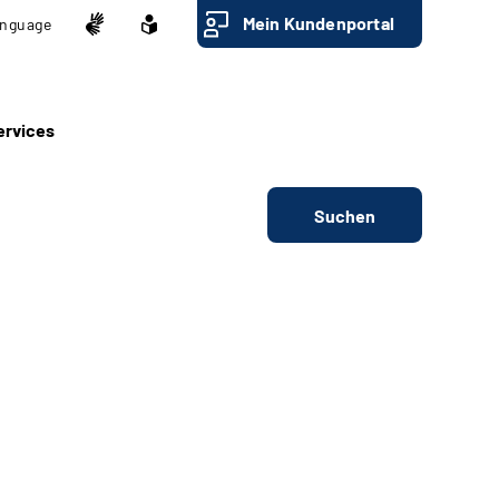
Mein Kundenportal
nguage
ervices
Suchen