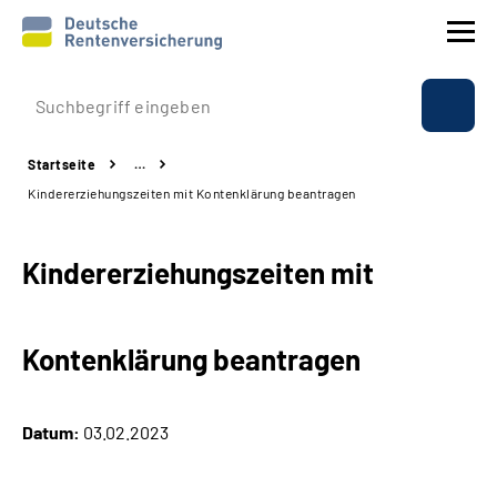
Prävention
Startseite
…
Reha
Kindererziehungszeiten mit Kontenklärung beantragen
Rente
Kindererziehungszeiten mit
Beratung & Kontakt
Kontenklärung beantragen
Experten
Über uns & Presse
Datum:
03.02.2023
Online-Services