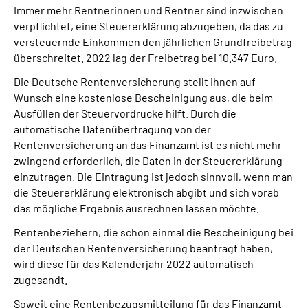
Immer mehr Rentnerinnen und Rentner sind inzwischen
verpflichtet, eine Steuererklärung abzugeben, da das zu
Suche
versteuernde Einkommen den jährlichen Grundfreibetrag
überschreitet. 2022 lag der Freibetrag bei 10.347 Euro.
Language
Die Deutsche Rentenversicherung stellt ihnen auf
Wunsch eine kostenlose Bescheinigung aus, die beim
Inhalte in Gebärdensprache (DGS)
Ausfüllen der Steuervordrucke hilft. Durch die
automatische Datenübertragung von der
Leichte Sprache
Rentenversicherung an das Finanzamt ist es nicht mehr
zwingend erforderlich, die Daten in der Steuererklärung
einzutragen. Die Eintragung ist jedoch sinnvoll, wenn man
die Steuererklärung elektronisch abgibt und sich vorab
Mein Kundenportal
das mögliche Ergebnis ausrechnen lassen möchte.
Rentenbeziehern, die schon einmal die Bescheinigung bei
der Deutschen Rentenversicherung beantragt haben,
wird diese für das Kalenderjahr 2022 automatisch
zugesandt.
Soweit eine Rentenbezugsmitteilung für das Finanzamt