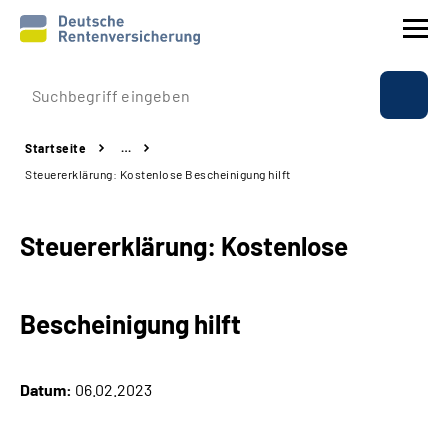
Prävention
Startseite
…
Reha
Steuererklärung: Kostenlose Bescheinigung hilft
Rente
Steuererklärung: Kostenlose
Beratung & Kontakt
Bescheinigung hilft
Experten
Über uns & Presse
Datum:
06.02.2023
Online-Services