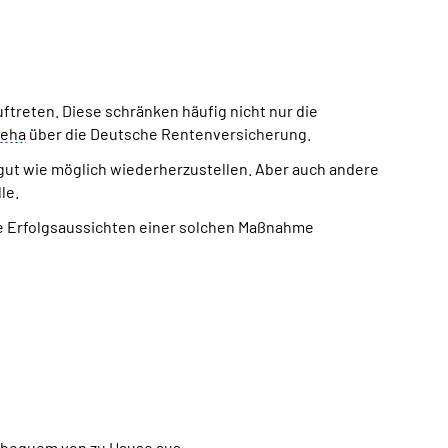
reten. Diese schränken häufig nicht nur die
eha
über die Deutsche Rentenversicherung.
o gut wie möglich wiederherzustellen. Aber auch andere
le.
die Erfolgsaussichten einer solchen Maßnahme
n bequem von zu Hause aus