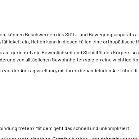
ken, können Beschwerden des Stütz- und Bewegungsapparats auft
fähigkeit ein. Helfen kann in diesen Fällen eine orthopädische
R
rauf gerichtet, die Beweglichkeit und Stabilität des Körpers s
erung von alltäglichen Gewohnheiten spielen eine wichtige Rol
ch vor der Antragsstellung, mit ihrem behandelnden Arzt über 
bindung treten? Mit dem geht das schnell und unkompliziert
icherungskonto einsehen, Termine buchen - das geht mit unsere