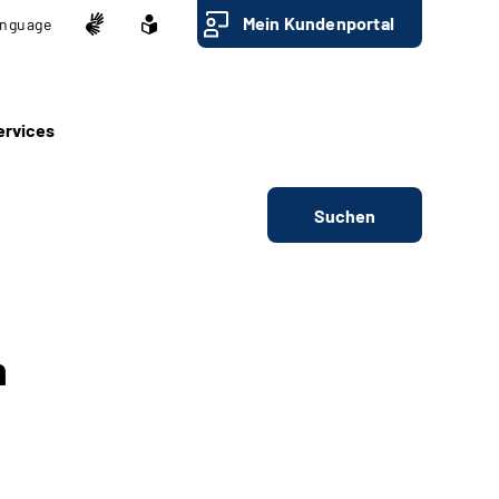
Mein Kundenportal
nguage
ervices
Suchen
n