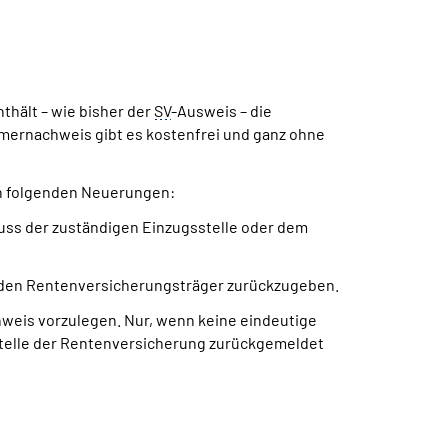
hält – wie bisher der
SV
-Ausweis – die
ernachweis gibt es kostenfrei und ganz ohne
on folgenden Neuerungen:
ss der zuständigen Einzugsstelle oder dem
r den Rentenversicherungsträger zurückzugeben.
weis vorzulegen. Nur, wenn keine eindeutige
stelle der Rentenversicherung zurückgemeldet