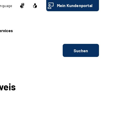
Mein Kundenportal
nguage
ervices
Suchen
weis